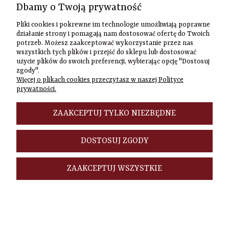
Szybki
Dbamy o Twoją prywatność
kontakt
Pliki cookies i pokrewne im technologie umożliwiają poprawne
działanie strony i pomagają nam dostosować ofertę do Twoich
Zamówienia
potrzeb. Możesz zaakceptować wykorzystanie przez nas
(22) 635-98-95
wszystkich tych plików i przejść do sklepu lub dostosować
sklep@czasownia
użycie plików do swoich preferencji, wybierając opcję "Dostosuj
Adres
zgody".
Więcej o plikach cookies przeczytasz w naszej Polityce
stacjonarny
prywatności.
Czasownia.pl
al. Jana Pawła
II 46/48A
ZAAKCEPTUJ TYLKO NIEZBĘDNE
00-148
Warszawa
DOSTOSUJ ZGODY
ZAAKCEPTUJ WSZYSTKIE
POKAŻ PEŁNĄ WERSJĘ STRONY
Sklep internetowy Shoper.pl