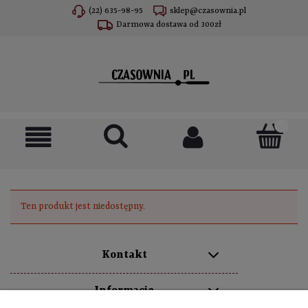
(22) 635-98-95
sklep@czasownia.pl
Darmowa dostawa od 300zł
Ten produkt jest niedostępny.
Kontakt
Informacje