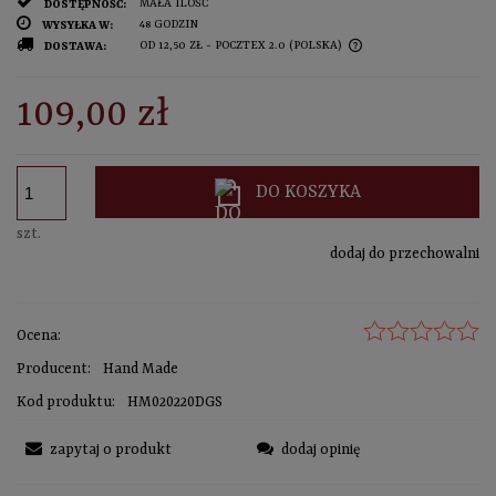
MAŁA ILOŚĆ
DOSTĘPNOŚĆ:
48 GODZIN
WYSYŁKA W:
OD 12,50 ZŁ
- POCZTEX 2.0
(POLSKA)
DOSTAWA:
sprawdź formy dostawy
CENA NIE ZAWIERA EWENTUALNYCH KOSZTÓW PŁATNOŚCI
109,00 zł
DO KOSZYKA
szt.
dodaj do przechowalni
Ocena:
Producent:
Hand Made
Kod produktu:
HM020220DGS
zapytaj o produkt
dodaj opinię