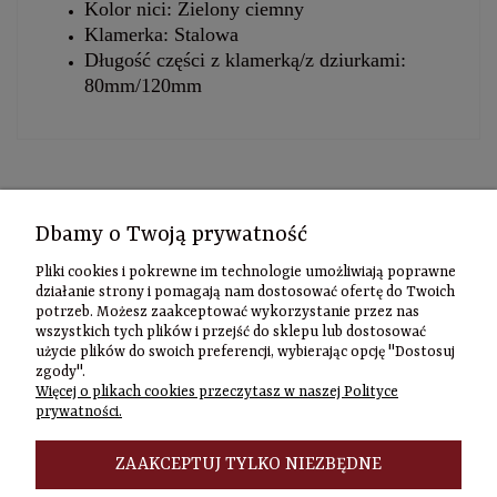
Kolor nici: Zielony ciemny
Klamerka: Stalowa
Długość części z klamerką/z dziurkami:
80mm/120mm
Kontakt
Dbamy o Twoją prywatność
Informacje
Pliki cookies i pokrewne im technologie umożliwiają poprawne
Szybki
działanie strony i pomagają nam dostosować ofertę do Twoich
potrzeb. Możesz zaakceptować wykorzystanie przez nas
kontakt
wszystkich tych plików i przejść do sklepu lub dostosować
użycie plików do swoich preferencji, wybierając opcję "Dostosuj
Zamówienia
zgody".
(22) 635-98-95
Więcej o plikach cookies przeczytasz w naszej Polityce
sklep@czasownia
prywatności.
Adres
stacjonarny
ZAAKCEPTUJ TYLKO NIEZBĘDNE
Czasownia.pl