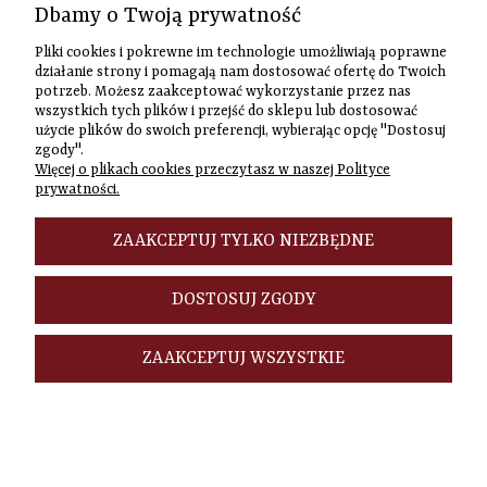
Szybki
Dbamy o Twoją prywatność
kontakt
Pliki cookies i pokrewne im technologie umożliwiają poprawne
działanie strony i pomagają nam dostosować ofertę do Twoich
Zamówienia
potrzeb. Możesz zaakceptować wykorzystanie przez nas
(22) 635-98-95
wszystkich tych plików i przejść do sklepu lub dostosować
sklep@czasownia
użycie plików do swoich preferencji, wybierając opcję "Dostosuj
Adres
zgody".
Więcej o plikach cookies przeczytasz w naszej Polityce
stacjonarny
prywatności.
Czasownia.pl
al. Jana Pawła
II 46/48A
ZAAKCEPTUJ TYLKO NIEZBĘDNE
00-148
Warszawa
DOSTOSUJ ZGODY
ZAAKCEPTUJ WSZYSTKIE
POKAŻ PEŁNĄ WERSJĘ STRONY
Sklep internetowy Shoper.pl