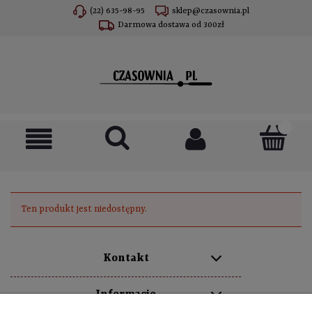
(22) 635-98-95
sklep@czasownia.pl
Darmowa dostawa od 300zł
Ten produkt jest niedostępny.
Kontakt
Informacje