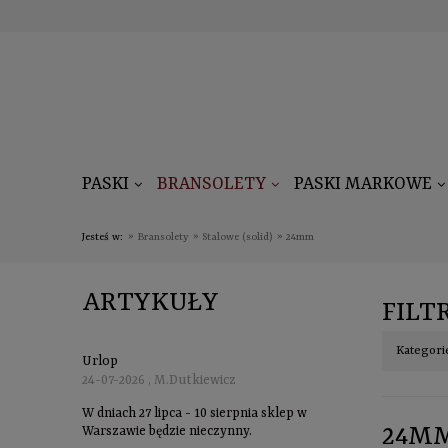
PASKI
BRANSOLETY
PASKI MARKOWE
Jesteś w:
»
Bransolety
»
Stalowe (solid)
»
24mm
ARTYKUŁY
FILT
Kategor
Urlop
24-07-2026 , M.Dutkiewicz
W dniach 27 lipca - 10 sierpnia sklep w
24M
Warszawie będzie nieczynny.