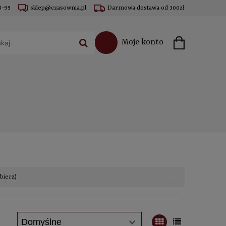
8-95
sklep@czasownia.pl
Darmowa dostawa od 300zł
Moje konto
ybierz)