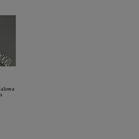
talowa
m