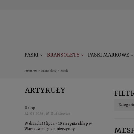
PASKI
BRANSOLETY
PASKI MARKOWE
Jesteś w:
»
Bransolety
»
Mesh
ARTYKUŁY
FILT
Kategori
Urlop
24-07-2026 , M.Dutkiewicz
W dniach 27 lipca - 10 sierpnia sklep w
MES
Warszawie będzie nieczynny.