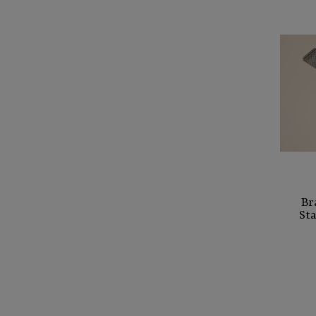
Br
St