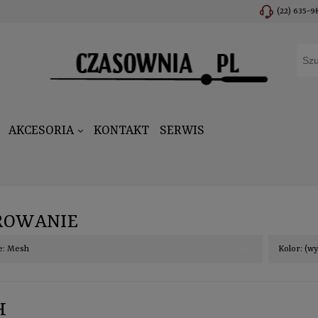
(22) 635-9
AKCESORIA
KONTAKT
SERWIS
ROWANIE
e: Mesh
Kolor: (w
H