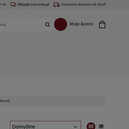
8-95
sklep@czasownia.pl
Darmowa dostawa od 300zł
Moje konto
ybierz)