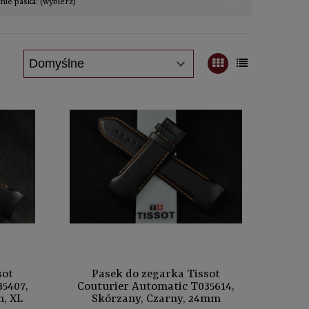
ie paska: (wybierz)
sot
Pasek do zegarka Tissot
5407,
Couturier Automatic T035614,
, XL
Skórzany, Czarny, 24mm