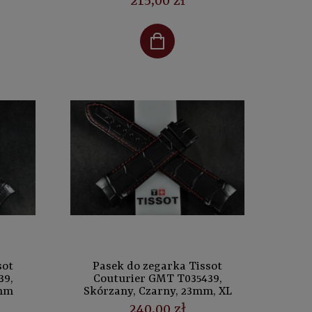
215,00 zł
sot
Pasek do zegarka Tissot
39,
Couturier GMT T035439,
3mm
Skórzany, Czarny, 23mm, XL
240,00 zł