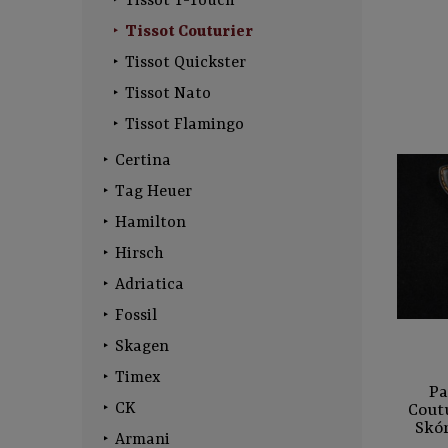
Tissot T-Touch
Tissot Couturier
Tissot Quickster
Tissot Nato
Tissot Flamingo
Certina
Tag Heuer
Hamilton
Hirsch
Adriatica
Fossil
Skagen
Timex
Pa
CK
Cout
Skór
Armani