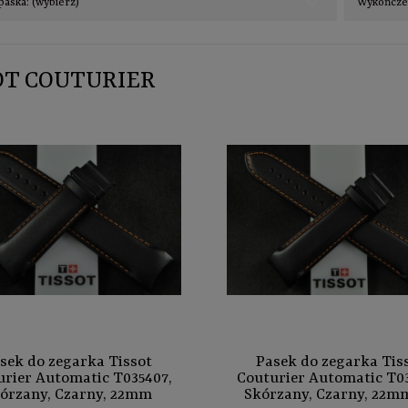
paska: (wybierz)
Wykończen
OT COUTURIER
sek do zegarka Tissot
Pasek do zegarka Tis
urier Automatic T035407,
Couturier Automatic T03
órzany, Czarny, 22mm
Skórzany, Czarny, 22mm