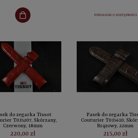
POWIADOM O DOSTĘPNOŚCI
sek do zegarka Tissot
Pasek do zegarka Tis
urier T035207, Skórzany,
Couturier T035410, Skór
Czerwony, 18mm
Brązowy, 22mm
220,00 zł
215,00 zł