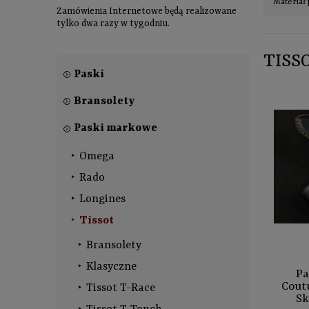
Materiał 
Zamówienia Internetowe będą realizowane
tylko dwa razy w tygodniu.
TISS
Paski
Bransolety
Paski markowe
Omega
Rado
Longines
Tissot
Bransolety
Klasyczne
Pa
Cout
Tissot T-Race
Sk