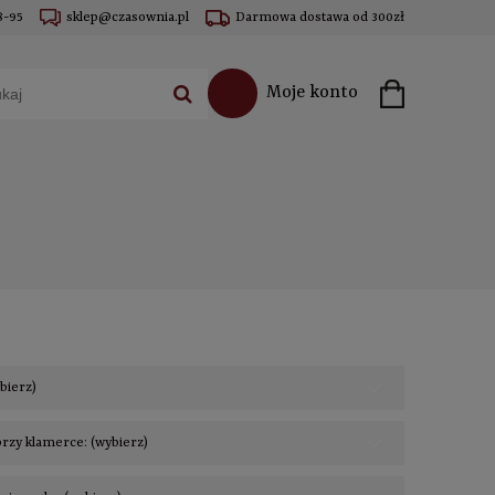
8-95
sklep@czasownia.pl
Darmowa dostawa od 300zł
Moje konto
ybierz)
rzy klamerce: (wybierz)