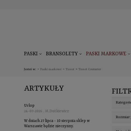
PASKI
BRANSOLETY
PASKI MARKOWE
Jesteś w:
»
Paski markowe
»
Tissot
»
Tissot Couturier
ARTYKUŁY
FILT
Kategorie
Urlop
24-07-2026 , M.Dutkiewicz
Rozmiar 
W dniach 27 lipca - 10 sierpnia sklep w
Warszawie będzie nieczynny.