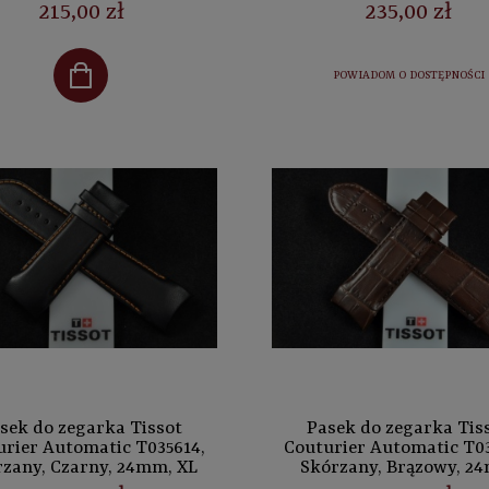
215,00 zł
235,00 zł
POWIADOM O DOSTĘPNOŚCI
sek do zegarka Tissot
Pasek do zegarka Tis
urier Automatic T035614,
Couturier Automatic T03
zany, Czarny, 24mm, XL
Skórzany, Brązowy, 2