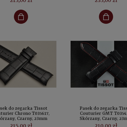
215,00 zł
235,00 zł
sek do zegarka Tissot
Pasek do zegarka Tis
turier Chrono T035617,
Couturier GMT T0354
órzany, Czarny, 23mm
Skórzany, Czarny, 2
215,00 zł
210,00 zł