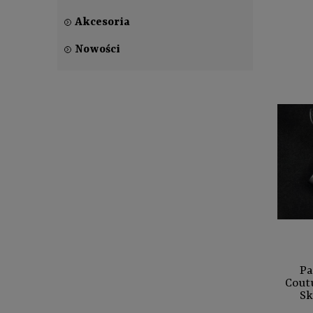
Akcesoria
Nowości
Pa
Cout
Sk