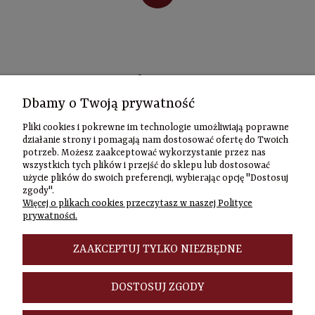
Kontakt
Dbamy o Twoją prywatność
Informacje
Pliki cookies i pokrewne im technologie umożliwiają poprawne
Szybki
działanie strony i pomagają nam dostosować ofertę do Twoich
potrzeb. Możesz zaakceptować wykorzystanie przez nas
kontakt
wszystkich tych plików i przejść do sklepu lub dostosować
użycie plików do swoich preferencji, wybierając opcję "Dostosuj
Zamówienia
zgody".
(22) 635-98-95
Więcej o plikach cookies przeczytasz w naszej Polityce
sklep@czasownia
prywatności.
Adres
stacjonarny
ZAAKCEPTUJ TYLKO NIEZBĘDNE
Czasownia.pl
al. Jana Pawła
DOSTOSUJ ZGODY
II 46/48A
00-148