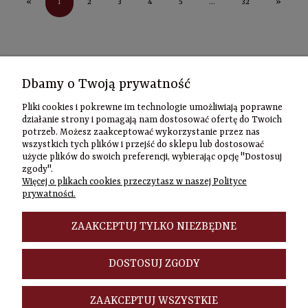
1
«
2
3
4
5
...
32
»
Kontakt
Dbamy o Twoją prywatność
Informacje
Pliki cookies i pokrewne im technologie umożliwiają poprawne
Szybki
działanie strony i pomagają nam dostosować ofertę do Twoich
potrzeb. Możesz zaakceptować wykorzystanie przez nas
kontakt
wszystkich tych plików i przejść do sklepu lub dostosować
użycie plików do swoich preferencji, wybierając opcję "Dostosuj
Zamówienia
zgody".
(22) 635-98-95
Więcej o plikach cookies przeczytasz w naszej Polityce
sklep@czasownia
prywatności.
Adres
stacjonarny
ZAAKCEPTUJ TYLKO NIEZBĘDNE
Czasownia.pl
al. Jana Pawła
DOSTOSUJ ZGODY
II 46/48A
00-148
Warszawa
ZAAKCEPTUJ WSZYSTKIE