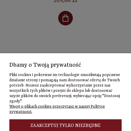
109,00 zł
Kontakt
Dbamy o Twoją prywatność
Informacje
Pliki cookies i pokrewne im technologie umożliwiają poprawne
Szybki
działanie strony i pomagają nam dostosować ofertę do Twoich
potrzeb. Możesz zaakceptować wykorzystanie przez nas
kontakt
wszystkich tych plików i przejść do sklepu lub dostosować
użycie plików do swoich preferencji, wybierając opcję "Dostosuj
Zamówienia
zgody".
(22) 635-98-95
Więcej o plikach cookies przeczytasz w naszej Polityce
sklep@czasownia
prywatności.
Adres
stacjonarny
ZAAKCEPTUJ TYLKO NIEZBĘDNE
Czasownia.pl