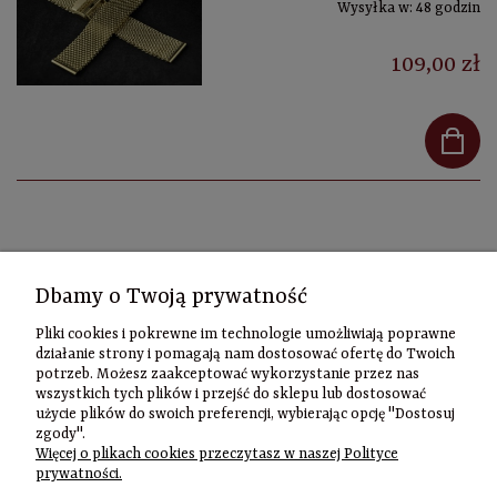
Wysyłka w:
48 godzin
109,00 zł
Kontakt
Dbamy o Twoją prywatność
Informacje
Pliki cookies i pokrewne im technologie umożliwiają poprawne
Szybki
działanie strony i pomagają nam dostosować ofertę do Twoich
potrzeb. Możesz zaakceptować wykorzystanie przez nas
kontakt
wszystkich tych plików i przejść do sklepu lub dostosować
użycie plików do swoich preferencji, wybierając opcję "Dostosuj
Zamówienia
zgody".
(22) 635-98-95
Więcej o plikach cookies przeczytasz w naszej Polityce
sklep@czasownia
prywatności.