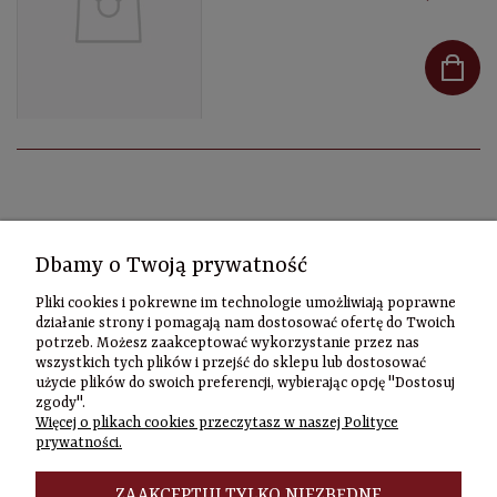
Kontakt
Dbamy o Twoją prywatność
Informacje
Pliki cookies i pokrewne im technologie umożliwiają poprawne
Szybki
działanie strony i pomagają nam dostosować ofertę do Twoich
potrzeb. Możesz zaakceptować wykorzystanie przez nas
kontakt
wszystkich tych plików i przejść do sklepu lub dostosować
użycie plików do swoich preferencji, wybierając opcję "Dostosuj
Zamówienia
zgody".
(22) 635-98-95
Więcej o plikach cookies przeczytasz w naszej Polityce
sklep@czasownia
prywatności.
Adres
stacjonarny
ZAAKCEPTUJ TYLKO NIEZBĘDNE