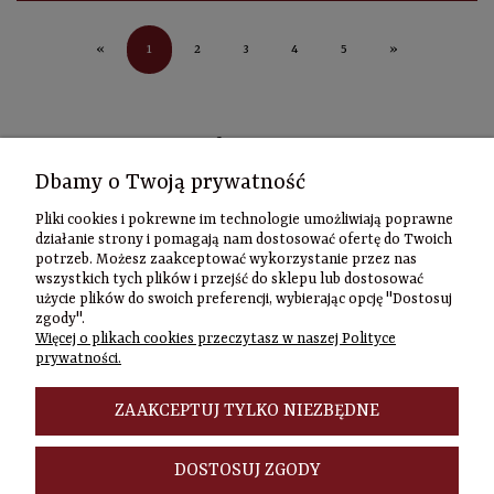
1
«
2
3
4
5
»
Kontakt
Dbamy o Twoją prywatność
Informacje
Pliki cookies i pokrewne im technologie umożliwiają poprawne
Szybki
działanie strony i pomagają nam dostosować ofertę do Twoich
potrzeb. Możesz zaakceptować wykorzystanie przez nas
kontakt
wszystkich tych plików i przejść do sklepu lub dostosować
użycie plików do swoich preferencji, wybierając opcję "Dostosuj
Zamówienia
zgody".
(22) 635-98-95
Więcej o plikach cookies przeczytasz w naszej Polityce
sklep@czasownia
prywatności.
Adres
stacjonarny
ZAAKCEPTUJ TYLKO NIEZBĘDNE
Czasownia.pl
al. Jana Pawła
DOSTOSUJ ZGODY
II 46/48A
00-148