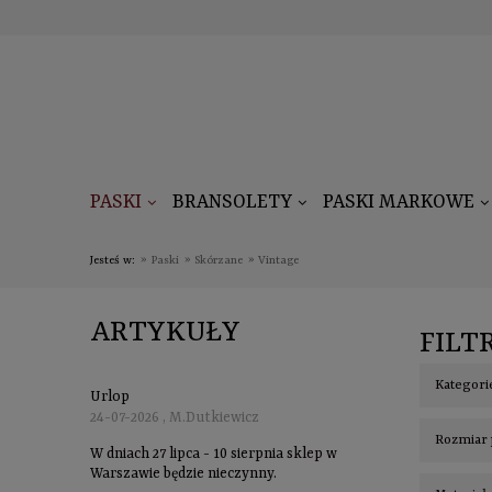
PASKI
BRANSOLETY
PASKI MARKOWE
Jesteś w:
»
Paski
»
Skórzane
»
Vintage
ARTYKUŁY
FILT
Kategori
Urlop
24-07-2026 , M.Dutkiewicz
Rozmiar 
W dniach 27 lipca - 10 sierpnia sklep w
Warszawie będzie nieczynny.