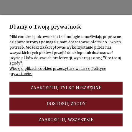
Kontakt
Dbamy o Twoją prywatność
Informacje
Pliki cookies i pokrewne im technologie umożliwiają poprawne
Szybki
działanie strony i pomagają nam dostosować ofertę do Twoich
potrzeb. Możesz zaakceptować wykorzystanie przez nas
kontakt
wszystkich tych plików i przejść do sklepu lub dostosować
użycie plików do swoich preferencji, wybierając opcję "Dostosuj
Zamówienia
zgody".
(22) 635-98-95
Więcej o plikach cookies przeczytasz w naszej Polityce
sklep@czasownia
prywatności.
Adres
stacjonarny
ZAAKCEPTUJ TYLKO NIEZBĘDNE
Czasownia.pl
al. Jana Pawła
DOSTOSUJ ZGODY
II 46/48A
00-148
Warszawa
ZAAKCEPTUJ WSZYSTKIE