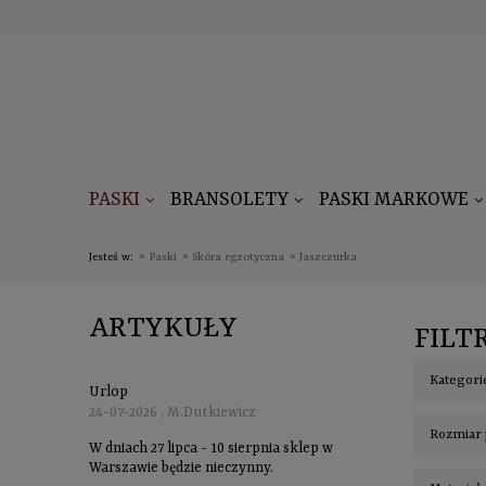
PASKI
BRANSOLETY
PASKI MARKOWE
Jesteś w:
»
Paski
»
Skóra egzotyczna
»
Jaszczurka
ARTYKUŁY
FILT
Kategorie
Urlop
24-07-2026 , M.Dutkiewicz
Rozmiar 
W dniach 27 lipca - 10 sierpnia sklep w
Warszawie będzie nieczynny.