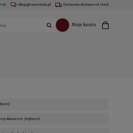
8-95
sklep@czasownia.pl
Darmowa dostawa od 300zł
Moje konto
ybierz)
rzy klamerce: (wybierz)