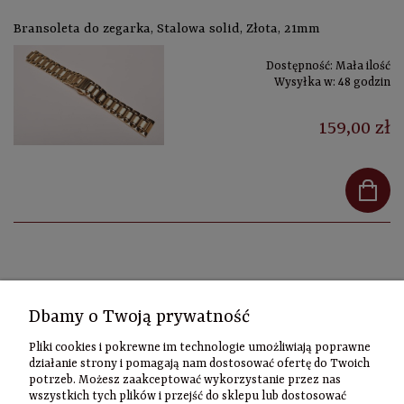
Bransoleta do zegarka, Stalowa solid, Złota, 21mm
Dostępność:
Mała ilość
Wysyłka w:
48 godzin
159,00 zł
Kontakt
Dbamy o Twoją prywatność
Informacje
Pliki cookies i pokrewne im technologie umożliwiają poprawne
Szybki
działanie strony i pomagają nam dostosować ofertę do Twoich
potrzeb. Możesz zaakceptować wykorzystanie przez nas
kontakt
wszystkich tych plików i przejść do sklepu lub dostosować