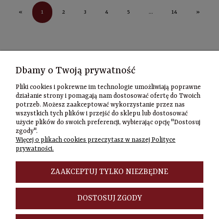
1
«
2
3
4
5
...
14
»
Kontakt
Dbamy o Twoją prywatność
Informacje
Pliki cookies i pokrewne im technologie umożliwiają poprawne
Szybki
działanie strony i pomagają nam dostosować ofertę do Twoich
potrzeb. Możesz zaakceptować wykorzystanie przez nas
kontakt
wszystkich tych plików i przejść do sklepu lub dostosować
użycie plików do swoich preferencji, wybierając opcję "Dostosuj
Zamówienia
zgody".
(22) 635-98-95
Więcej o plikach cookies przeczytasz w naszej Polityce
sklep@czasownia
prywatności.
Adres
stacjonarny
ZAAKCEPTUJ TYLKO NIEZBĘDNE
Czasownia.pl
al. Jana Pawła
DOSTOSUJ ZGODY
II 46/48A
00-148
Warszawa