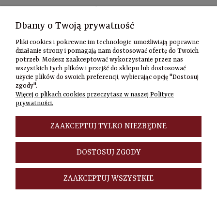
Kontakt
Dbamy o Twoją prywatność
Informacje
Pliki cookies i pokrewne im technologie umożliwiają poprawne
Szybki
działanie strony i pomagają nam dostosować ofertę do Twoich
potrzeb. Możesz zaakceptować wykorzystanie przez nas
kontakt
wszystkich tych plików i przejść do sklepu lub dostosować
użycie plików do swoich preferencji, wybierając opcję "Dostosuj
Zamówienia
zgody".
(22) 635-98-95
Więcej o plikach cookies przeczytasz w naszej Polityce
sklep@czasownia
prywatności.
Adres
stacjonarny
ZAAKCEPTUJ TYLKO NIEZBĘDNE
Czasownia.pl
al. Jana Pawła
DOSTOSUJ ZGODY
II 46/48A
00-148
Warszawa
ZAAKCEPTUJ WSZYSTKIE
POKAŻ PEŁNĄ WERSJĘ STRONY