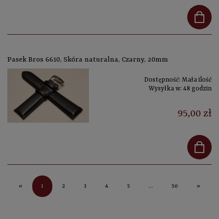
Pasek Bros 6610, Skóra naturalna, Czarny, 20mm
Dostępność:
Mała ilość
Wysyłka w:
48 godzin
95,00 zł
1
«
2
3
4
5
...
50
»