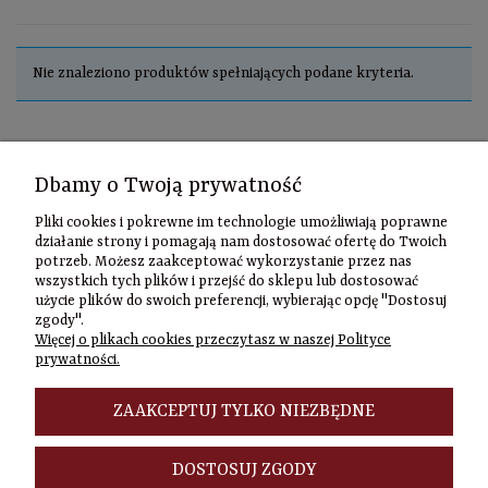
Nie znaleziono produktów spełniających podane kryteria.
Kontakt
Dbamy o Twoją prywatność
Informacje
Pliki cookies i pokrewne im technologie umożliwiają poprawne
Szybki
działanie strony i pomagają nam dostosować ofertę do Twoich
potrzeb. Możesz zaakceptować wykorzystanie przez nas
kontakt
wszystkich tych plików i przejść do sklepu lub dostosować
użycie plików do swoich preferencji, wybierając opcję "Dostosuj
Zamówienia
zgody".
(22) 635-98-95
Więcej o plikach cookies przeczytasz w naszej Polityce
sklep@czasownia
prywatności.
Adres
stacjonarny
ZAAKCEPTUJ TYLKO NIEZBĘDNE
Czasownia.pl
al. Jana Pawła
DOSTOSUJ ZGODY
II 46/48A