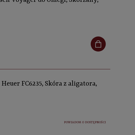
rsch Voyager do Omegi, Skórzany,
 Heuer FC6235, Skóra z aligatora,
POWIADOM O DOSTĘPNOŚCI