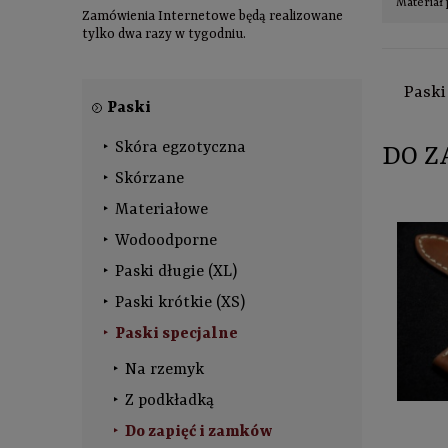
Materiał 
Zamówienia Internetowe będą realizowane
tylko dwa razy w tygodniu.
Paski
Paski
Skóra egzotyczna
DO Z
Skórzane
Materiałowe
Wodoodporne
Paski długie (XL)
Paski krótkie (XS)
Paski specjalne
Na rzemyk
Z podkładką
Do zapięć i zamków