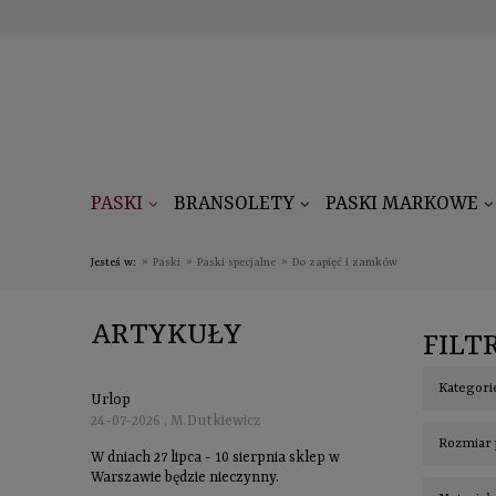
PASKI
BRANSOLETY
PASKI MARKOWE
Jesteś w:
»
Paski
»
Paski specjalne
»
Do zapięć i zamków
ARTYKUŁY
FILT
Kategori
Urlop
24-07-2026 , M.Dutkiewicz
Rozmiar 
W dniach 27 lipca - 10 sierpnia sklep w
Warszawie będzie nieczynny.