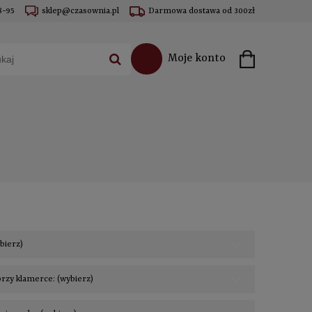
8-95
sklep@czasownia.pl
Darmowa dostawa od 300zł
Moje konto
ybierz)
rzy klamerce: (wybierz)