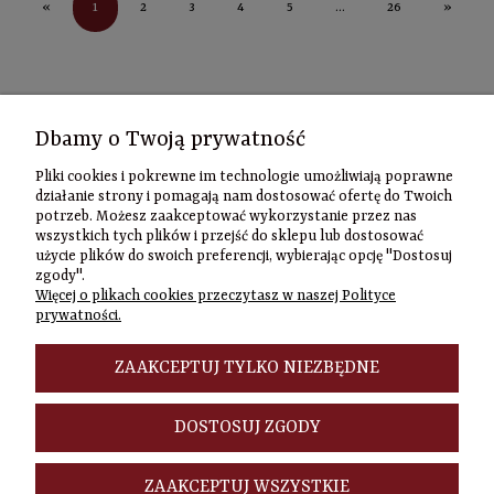
1
«
2
3
4
5
...
26
»
Kontakt
Dbamy o Twoją prywatność
Informacje
Pliki cookies i pokrewne im technologie umożliwiają poprawne
Szybki
działanie strony i pomagają nam dostosować ofertę do Twoich
potrzeb. Możesz zaakceptować wykorzystanie przez nas
kontakt
wszystkich tych plików i przejść do sklepu lub dostosować
użycie plików do swoich preferencji, wybierając opcję "Dostosuj
Zamówienia
zgody".
(22) 635-98-95
Więcej o plikach cookies przeczytasz w naszej Polityce
sklep@czasownia
prywatności.
Adres
stacjonarny
ZAAKCEPTUJ TYLKO NIEZBĘDNE
Czasownia.pl
al. Jana Pawła
DOSTOSUJ ZGODY
II 46/48A
00-148
Warszawa
ZAAKCEPTUJ WSZYSTKIE