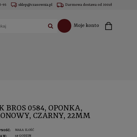
8-95
sklep@czasownia.pl
Darmowa dostawa od 300zł
Moje konto
K BROS 0584, OPONKA,
KONOWY, CZARNY, 22MM
MAŁA ILOŚĆ
PNOŚĆ:
48 GODZIN
A W: