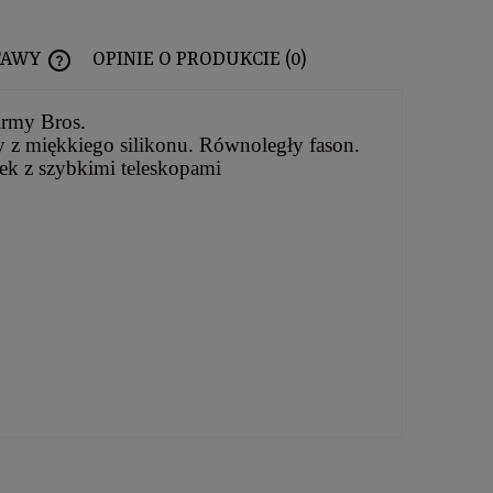
TAWY
OPINIE O PRODUKCIE (0)
CENA NIE ZAWIERA EWENTUALNYCH KOSZTÓW PŁATNOŚCI
irmy Bros.
 z miękkiego silikonu. Równoległy fason.
ek z szybkimi teleskopami