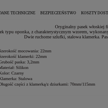
DANE TECHNICZNE
BEZPIECZEŃSTWO
KOSZTY DOS
Oryginalny pasek włoskiej f
ek typu oponka, z charakterystycznym wzorem, wykonany
Dwie ruchome szlufki, stalowa klamerka. Pas
Szerokość mocowania: 22mm
Szerokość klamerki: 22mm
Grubość paska: 3,2mm
Materiał: Silikon
Kolor: Czarny
Klamerka: Stalowa
Długość części z klamerką/z dziurkami: 70mm/115mm