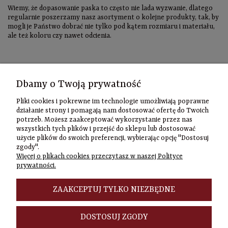
Wiemy, że dopasowanie paska to często nie lada wyzwanie, dlatego
regularnie poszerzamy nasz asortyment o kolejne produkty, tak, by
mogli je Państwo dobrać nie tylko pod kątem rozmiaru i materiału,
ale też koloru czy nawet odcienia.
Kontakt
Dbamy o Twoją prywatność
Informacje
Pliki cookies i pokrewne im technologie umożliwiają poprawne
Szybki
działanie strony i pomagają nam dostosować ofertę do Twoich
potrzeb. Możesz zaakceptować wykorzystanie przez nas
kontakt
wszystkich tych plików i przejść do sklepu lub dostosować
użycie plików do swoich preferencji, wybierając opcję "Dostosuj
Zamówienia
zgody".
(22) 635-98-95
Więcej o plikach cookies przeczytasz w naszej Polityce
sklep@czasownia
prywatności.
Adres
stacjonarny
ZAAKCEPTUJ TYLKO NIEZBĘDNE
Czasownia.pl
al. Jana Pawła
DOSTOSUJ ZGODY
II 46/48A
00-148