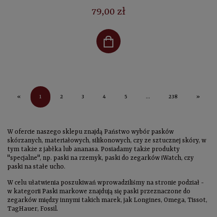
79,00 zł
1
«
2
3
4
5
...
238
»
W ofercie naszego sklepu znajdą Państwo wybór pasków
skórzanych, materiałowych, silikonowych, czy ze sztucznej skóry, w
tym także z jabłka lub ananasa. Posiadamy także produkty
"specjalne", np. paski na rzemyk, paski do zegarków iWatch, czy
paski na stałe ucho.
W celu ułatwienia poszukiwań wprowadziliśmy na stronie podział -
w kategorii
Paski markowe
znajdują się paski przeznaczone do
zegarków między innymi takich marek, jak Longines, Omega, Tissot,
TagHauer, Fossil.