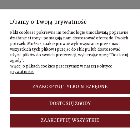
Kontakt
Dbamy o Twoją prywatność
Informacje
Pliki cookies i pokrewne im technologie umożliwiają poprawne
Szybki
działanie strony i pomagają nam dostosować ofertę do Twoich
potrzeb. Możesz zaakceptować wykorzystanie przez nas
kontakt
wszystkich tych plików i przejść do sklepu lub dostosować
użycie plików do swoich preferencji, wybierając opcję "Dostosuj
Zamówienia
zgody".
(22) 635-98-95
Więcej o plikach cookies przeczytasz w naszej Polityce
sklep@czasownia
prywatności.
Adres
stacjonarny
ZAAKCEPTUJ TYLKO NIEZBĘDNE
Czasownia.pl
al. Jana Pawła
DOSTOSUJ ZGODY
II 46/48A
00-148
Warszawa
ZAAKCEPTUJ WSZYSTKIE