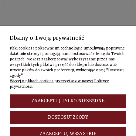
Kontakt
Dbamy o Twoją prywatność
Informacje
Pliki cookies i pokrewne im technologie umożliwiają poprawne
Szybki
działanie strony i pomagają nam dostosować ofertę do Twoich
potrzeb. Możesz zaakceptować wykorzystanie przez nas
kontakt
wszystkich tych plików i przejść do sklepu lub dostosować
użycie plików do swoich preferencji, wybierając opcję "Dostosuj
Zamówienia
zgody".
(22) 635-98-95
Więcej o plikach cookies przeczytasz w naszej Polityce
sklep@czasownia
prywatności.
Adres
stacjonarny
ZAAKCEPTUJ TYLKO NIEZBĘDNE
Czasownia.pl
al. Jana Pawła
DOSTOSUJ ZGODY
II 46/48A
00-148
Warszawa
ZAAKCEPTUJ WSZYSTKIE