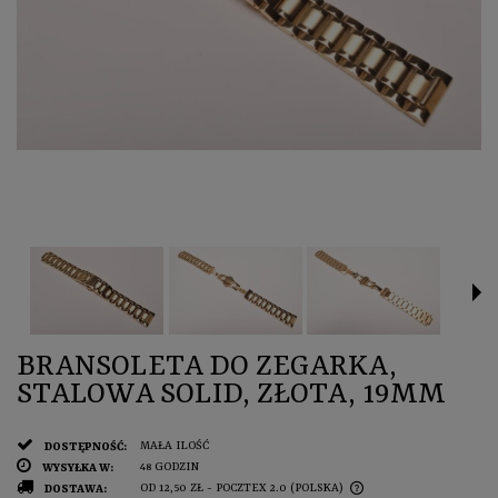
BRANSOLETA DO ZEGARKA,
STALOWA SOLID, ZŁOTA, 19MM
MAŁA ILOŚĆ
DOSTĘPNOŚĆ:
48 GODZIN
WYSYŁKA W:
OD 12,50 ZŁ
- POCZTEX 2.0
(POLSKA)
DOSTAWA: