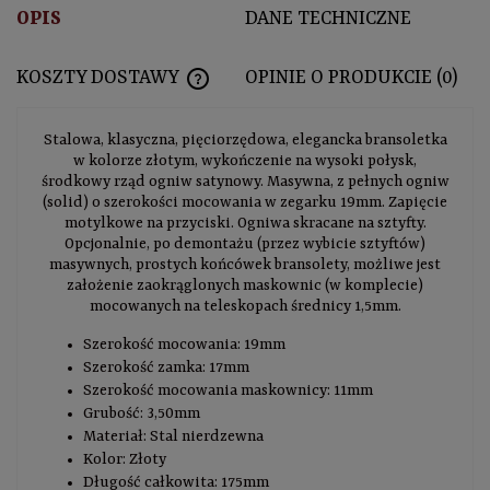
OPIS
DANE TECHNICZNE
KOSZTY DOSTAWY
OPINIE O PRODUKCIE (0)
CENA NIE ZAWIERA EWENTUALNYCH KOSZTÓ
Stalowa, klasyczna, pięciorzędowa, elegancka bransoletka
w kolorze złotym, wykończenie na wysoki połysk,
środkowy rząd ogniw satynowy. Masywna, z pełnych ogniw
(solid) o szerokości mocowania w zegarku 19mm. Zapięcie
motylkowe na przyciski. Ogniwa skracane na sztyfty.
Opcjonalnie, po demontażu (przez wybicie sztyftów)
masywnych, prostych końcówek bransolety, możliwe jest
założenie zaokrąglonych maskownic (w komplecie)
mocowanych na teleskopach średnicy 1,5mm.
Szerokość mocowania: 19mm
Szerokość zamka: 17mm
Szerokość mocowania maskownicy: 11mm
Grubość: 3,50mm
Materiał: Stal nierdzewna
Kolor: Złoty
Długość całkowita: 175mm