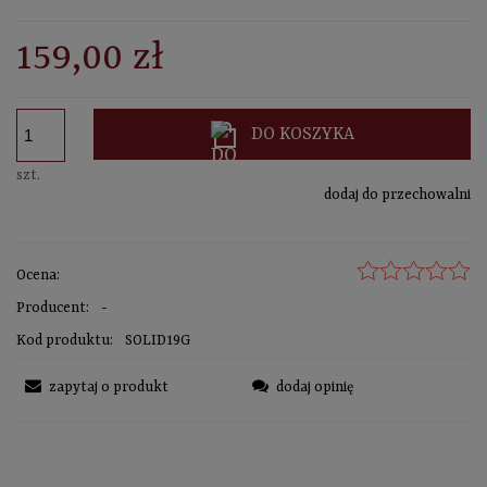
sprawdź formy dostawy
CENA NIE ZAWIERA EWENTUALNYCH KOSZTÓW PŁATNOŚCI
159,00 zł
DO KOSZYKA
szt.
dodaj do przechowalni
Ocena:
Producent:
-
Kod produktu:
SOLID19G
zapytaj o produkt
dodaj opinię