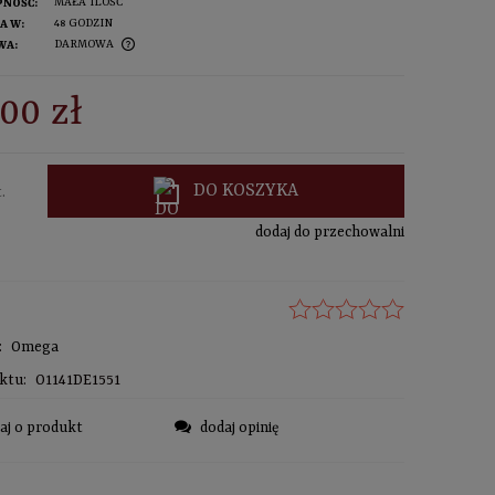
MAŁA ILOŚĆ
PNOŚĆ:
48 GODZIN
A W:
DARMOWA
WA:
sprawdź formy dostawy
NTUALNYCH
00 zł
DO KOSZYKA
.
dodaj do przechowalni
:
Omega
ktu:
O1141DE1551
aj o produkt
dodaj opinię