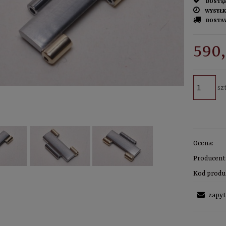
DOSTĘ
WYSYŁK
DOSTA
CENA NIE ZAWIERA EWE
590,
KOSZTÓW PŁATNOŚCI
szt
Ocena:
Producent
Kod produ
zapyt