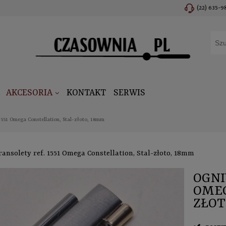
(22) 635-9
AKCESORIA
KONTAKT
SERWIS
1551 Omega Constellation, Stal-złoto, 18mm
ansolety ref. 1551 Omega Constellation, Stal-złoto, 18mm
OGNI
OMEG
ZŁOT