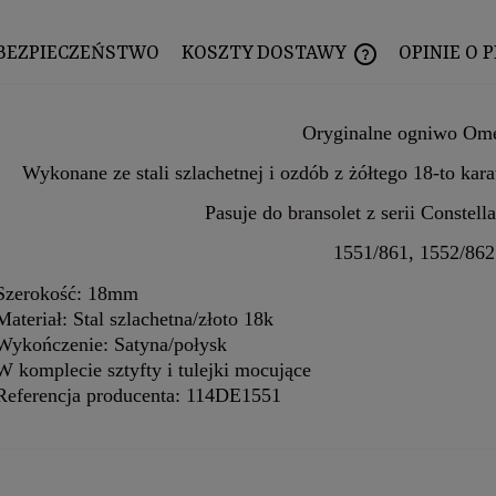
BEZPIECZEŃSTWO
KOSZTY DOSTAWY
OPINIE O 
CENA NIE ZAWIERA
Oryginalne ogniwo Om
Wykonane ze stali szlachetnej i ozdób z żółtego 18-to kar
Pasuje do bransolet z serii Constella
1551/861, 1552/862
Szerokość: 18mm
Materiał: Stal szlachetna/złoto 18k
Wykończenie: Satyna/połysk
W komplecie sztyfty i tulejki mocujące
Referencja producenta: 114DE1551