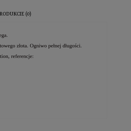
PRODUKCIE (0)
 EWENTUALNYCH KOSZTÓW PŁATNOŚCI
ega.
atowego złota. Ogniwo pełnej długości.
tion, referencje: