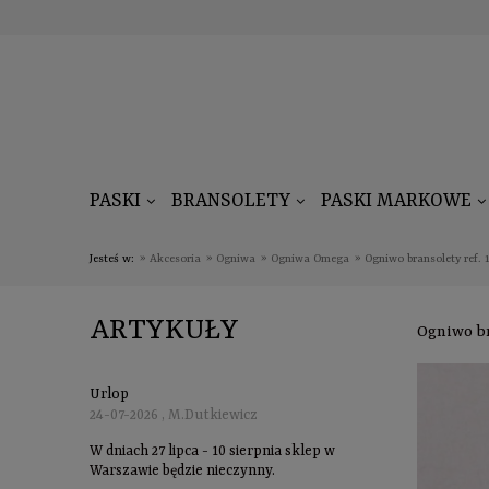
PASKI
BRANSOLETY
PASKI MARKOWE
Jesteś w:
»
Akcesoria
»
Ogniwa
»
Ogniwa Omega
»
Ogniwo bransolety ref. 
ARTYKUŁY
Ogniwo br
Urlop
24-07-2026 , M.Dutkiewicz
W dniach 27 lipca - 10 sierpnia sklep w
Warszawie będzie nieczynny.