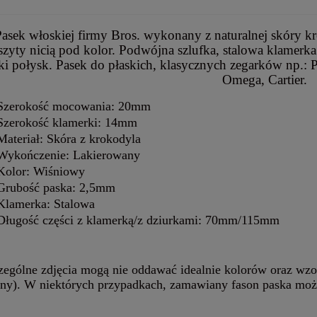
asek włoskiej firmy Bros. wykonany z naturalnej skóry k
szyty nicią pod kolor. Podwójna szlufka, stalowa klamerk
i połysk. Pasek do płaskich, klasycznych zegarków np.: P
Omega, Cartier.
Szerokość mocowania: 20mm
Szerokość klamerki: 14mm
Materiał: Skóra z krokodyla
Wykończenie: Lakierowany
Kolor: Wiśniowy
Grubość paska: 2,5mm
Klamerka: Stalowa
Długość części z klamerką/z dziurkami: 70mm/115mm
zególne zdjęcia mogą nie oddawać idealnie kolorów oraz wzo
lny). W niektórych przypadkach, zamawiany fason paska moż