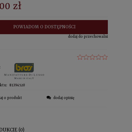
00 zł
POWIADOM O DOSTĘPNOŚCI
dodaj do przechowalni
:
ktu:
81394520
aj o produkt
dodaj opinię
DUKCIE (0)