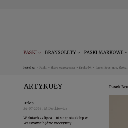
PASKI
BRANSOLETY
PASKI MARKOWE
Jesteś w:
»
Paski
»
Skóra egzotyczna
»
Krokodyl
»
Pasek Bros 8139, Skóra
ARTYKUŁY
Pasek Bro
Urlop
24-07-2026 , M.Dutkiewicz
W dniach 27 lipca - 10 sierpnia sklep w
Warszawie będzie nieczynny.