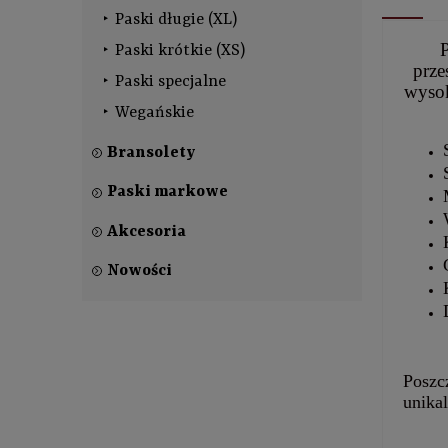
Paski długie (XL)
P
Paski krótkie (XS)
prze
Paski specjalne
wysok
Wegańskie
Bransolety
Paski markowe
Akcesoria
Nowości
Poszc
unika