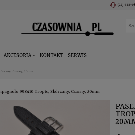
(22) 635-9
AKCESORIA
KONTAKT
SERWIS
kórzany, Czarny, 20mm
mpagnolo 998410 Tropic, Skórzany, Czarny, 20mm
PASE
TROP
20M