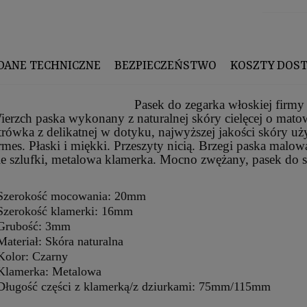
DANE TECHNICZNE
BEZPIECZEŃSTWO
KOSZTY DOS
Pasek do zegarka włoskiej firm
ierzch paska wykonany z naturalnej skóry cielęcej o mato
rówka z delikatnej w dotyku, najwyższej jakości skóry u
mes. Płaski i miękki. Przeszyty nicią
. Brzegi paska malowa
e szlufki, metalowa klamerka. Mocno zwężany, pasek do st
Szerokość mocowania: 20mm
Szerokość klamerki: 16mm
Grubość: 3mm
Materiał: Skóra naturalna
Kolor: Czarny
Klamerka: Metalowa
Długość części z klamerką/z dziurkami: 75mm/115mm