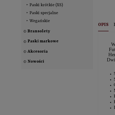
Paski krótkie (XS)
Paski specjalne
Wegańskie
OPIS
Bransolety
Paski markowe
W
Fut
Akcesoria
Her
Dwi
Nowości