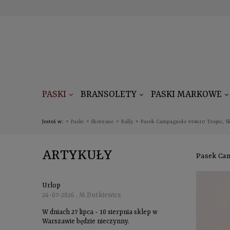
PASKI
BRANSOLETY
PASKI MARKOWE
Jesteś w:
»
Paski
»
Skórzane
»
Rally
»
Pasek Campagnolo 998410 Tropic, S
ARTYKUŁY
Pasek Ca
Urlop
24-07-2026 , M.Dutkiewicz
W dniach 27 lipca - 10 sierpnia sklep w
Warszawie będzie nieczynny.