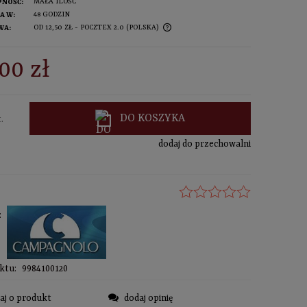
MAŁA ILOŚĆ
PNOŚĆ:
48 GODZIN
A W:
OD 12,50 ZŁ
- POCZTEX 2.0
(POLSKA)
WA:
sprawdź formy dostawy
NA NIE ZAWIERA EWENTUALNYCH
00 zł
SZTÓW PŁATNOŚCI
DO KOSZYKA
.
dodaj do przechowalni
:
ktu:
9984100120
aj o produkt
dodaj opinię