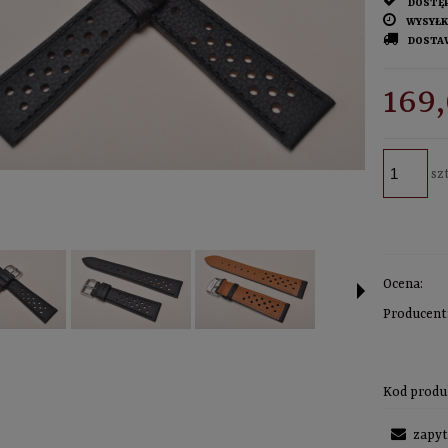
DOSTĘ
WYSYŁK
DOSTA
CE
169,
KO
szt
Ocena:
Producent
Kod produ
zapyt