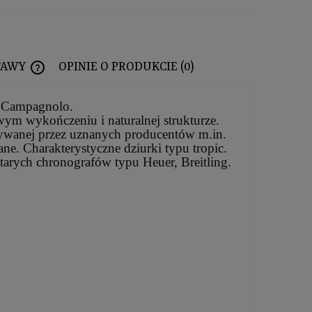
TAWY
OPINIE O PRODUKCIE (0)
CENA NIE ZAWIERA EWENTUALNYCH KOSZTÓW PŁATNOŚCI
y Campagnolo.
wym wykończeniu i naturalnej strukturze.
żywanej przez uznanych producentów m.in.
ne. Charakterystyczne dziurki typu tropic.
arych chronografów typu Heuer, Breitling.