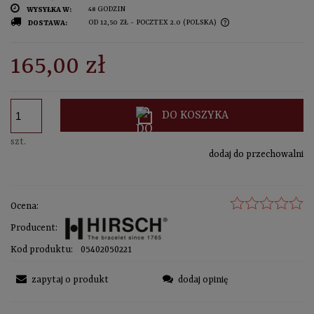
48 GODZIN
WYSYŁKA W:
OD 12,50 ZŁ
- POCZTEX 2.0
(POLSKA)
DOSTAWA:
sprawdź formy dostawy
CENA NIE ZAWIERA EWENTUALNYCH KOSZTÓW PŁATNOŚCI
165,00 zł
DO KOSZYKA
szt.
dodaj do przechowalni
Ocena:
Producent:
Kod produktu:
05402050221
zapytaj o produkt
dodaj opinię