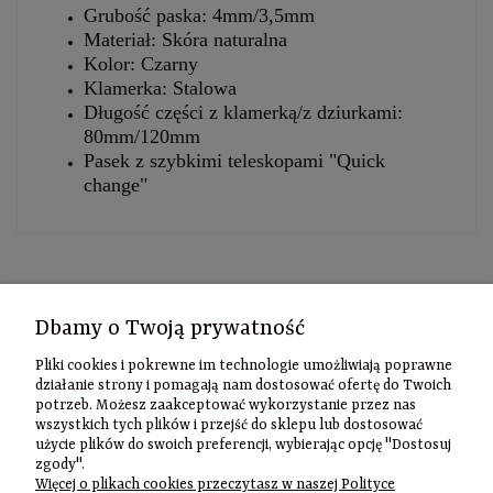
Grubość paska: 4mm/3,5mm
Materiał: Skóra naturalna
Kolor: Czarny
Klamerka: Stalowa
Długość części z klamerką/z dziurkami:
80mm/120mm
Pasek z szybkimi teleskopami "Quick
change"
Kontakt
Dbamy o Twoją prywatność
Informacje
Pliki cookies i pokrewne im technologie umożliwiają poprawne
Szybki
działanie strony i pomagają nam dostosować ofertę do Twoich
potrzeb. Możesz zaakceptować wykorzystanie przez nas
kontakt
wszystkich tych plików i przejść do sklepu lub dostosować
użycie plików do swoich preferencji, wybierając opcję "Dostosuj
Zamówienia
zgody".
(22) 635-98-95
Więcej o plikach cookies przeczytasz w naszej Polityce