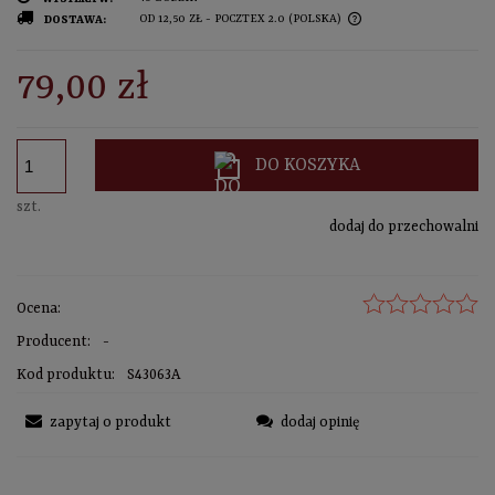
OD 12,50 ZŁ
- POCZTEX 2.0
(POLSKA)
DOSTAWA:
sprawdź formy dostawy
CENA NIE ZAWIERA EWENTUALNYCH KOSZTÓW PŁATNOŚCI
79,00 zł
DO KOSZYKA
szt.
dodaj do przechowalni
Ocena:
Producent:
-
Kod produktu:
S43063A
zapytaj o produkt
dodaj opinię