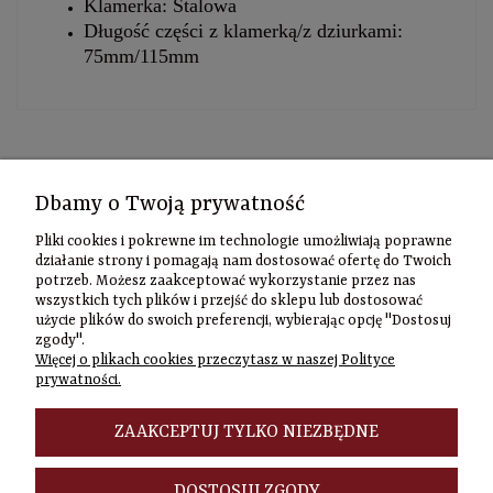
Klamerka: Stalowa
Długość części z klamerką/z dziurkami:
75mm/115mm
Kontakt
Dbamy o Twoją prywatność
Informacje
Pliki cookies i pokrewne im technologie umożliwiają poprawne
Szybki
działanie strony i pomagają nam dostosować ofertę do Twoich
potrzeb. Możesz zaakceptować wykorzystanie przez nas
kontakt
wszystkich tych plików i przejść do sklepu lub dostosować
użycie plików do swoich preferencji, wybierając opcję "Dostosuj
Zamówienia
zgody".
(22) 635-98-95
Więcej o plikach cookies przeczytasz w naszej Polityce
sklep@czasownia
prywatności.
Adres
stacjonarny
ZAAKCEPTUJ TYLKO NIEZBĘDNE
Czasownia.pl
al. Jana Pawła
DOSTOSUJ ZGODY
II 46/48A