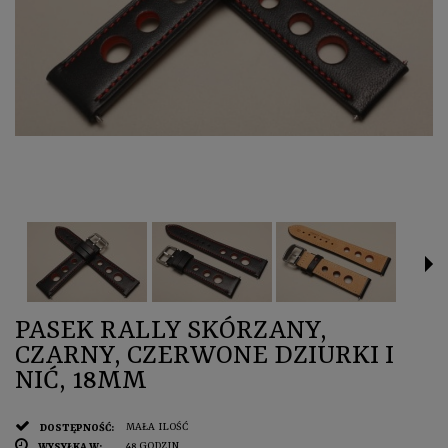
PASEK RALLY SKÓRZANY,
CZARNY, CZERWONE DZIURKI I
NIĆ, 18MM
MAŁA ILOŚĆ
DOSTĘPNOŚĆ:
48 GODZIN
WYSYŁKA W: