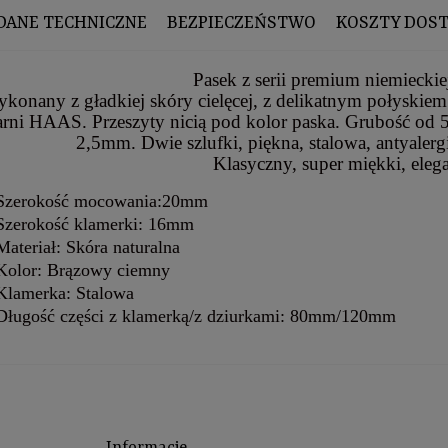
DANE TECHNICZNE
BEZPIECZEŃSTWO
KOSZTY DOS
Pasek z serii premium niemieckiej
konany z gładkiej skóry cielęcej, z delikatnym połyskiem
arni HAAS. Przeszyty nicią pod kolor paska. Grubość od
2,5mm. Dwie szlufki, piękna, stalowa, antyalerg
Klasyczny, super miękki, eleg
Szerokość mocowania:20mm
Szerokość klamerki: 16mm
Materiał: Skóra naturalna
Kolor: Brązowy ciemny
Klamerka: Stalowa
Długość części z klamerką/z dziurkami: 80mm/120mm
Informacje