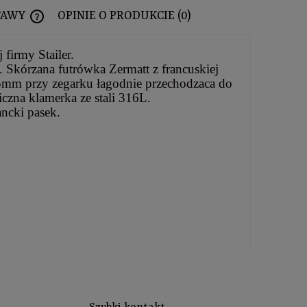
TAWY
OPINIE O PRODUKCIE (0)
CENA NIE ZAWIERA EWENTUALNYCH KOSZTÓW PŁATNOŚCI
 firmy Stailer.
. Skórzana futrówka Zermatt z francuskiej
 5mm przy zegarku łagodnie przechodzaca do
iczna klamerka ze stali 316L.
ancki pasek.