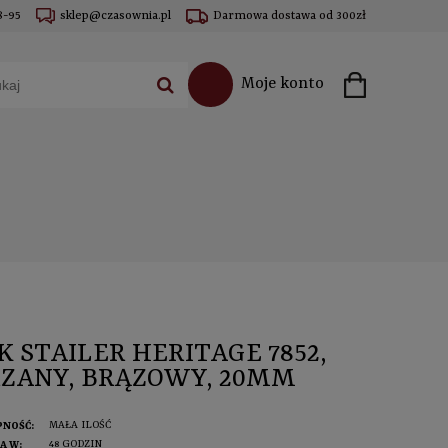
8-95
sklep@czasownia.pl
Darmowa dostawa od 300zł
Moje konto
K STAILER HERITAGE 7852,
ZANY, BRĄZOWY, 20MM
MAŁA ILOŚĆ
PNOŚĆ:
48 GODZIN
A W: