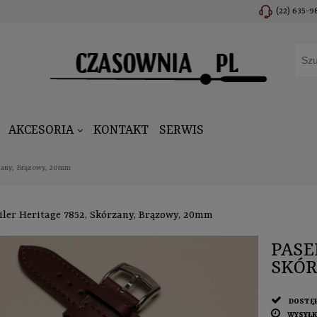
(22) 635-9
AKCESORIA
KONTAKT
SERWIS
rzany, Brązowy, 20mm
iler Heritage 7852, Skórzany, Brązowy, 20mm
PASE
SKÓR
DOSTĘ
WYSYŁK