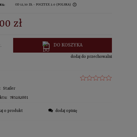
OD 12,50 ZŁ
- POCZTEX 2.0
(POLSKA)
WA:
sprawdź formy dostawy
NA NIE ZAWIERA EWENTUALNYCH
00 zł
SZTÓW PŁATNOŚCI
DO KOSZYKA
.
dodaj do przechowalni
:
Stailer
ktu:
7852A2001
aj o produkt
dodaj opinię