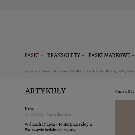
PASKI
BRANSOLETY
PASKI MARKOWE
Jesteś w:
»
Paski
»
Skórzane
»
Gładkie
»
Pasek Stailer Heritage 7852, Skó
ARTYKUŁY
Pasek Sta
Urlop
24-07-2026 , M.Dutkiewicz
W dniach 27 lipca - 10 sierpnia sklep w
Warszawie będzie nieczynny.