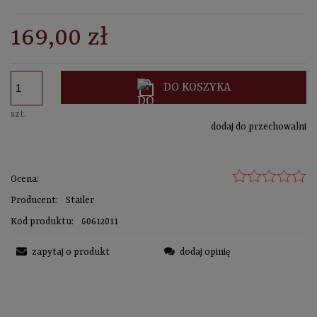
sprawdź formy dostawy
CENA NIE ZAWIERA EWENTUALNYCH KOSZTÓW PŁATNOŚCI
169,00 zł
DO KOSZYKA
szt.
dodaj do przechowalni
Ocena:
Producent:
Stailer
Kod produktu:
60612011
zapytaj o produkt
dodaj opinię