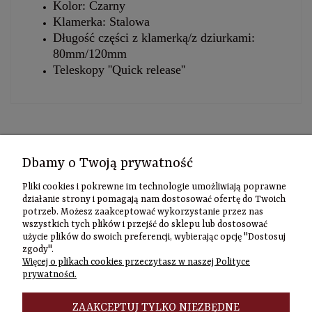
Kolor: Czarny
Klamerka: Stalowa
Długość części z klamerką/z dziurkami:
80mm/120mm
Teleskopy ''Quick release''
Kontakt
Dbamy o Twoją prywatność
Informacje
Pliki cookies i pokrewne im technologie umożliwiają poprawne
Szybki
działanie strony i pomagają nam dostosować ofertę do Twoich
potrzeb. Możesz zaakceptować wykorzystanie przez nas
kontakt
wszystkich tych plików i przejść do sklepu lub dostosować
użycie plików do swoich preferencji, wybierając opcję "Dostosuj
Zamówienia
zgody".
(22) 635-98-95
Więcej o plikach cookies przeczytasz w naszej Polityce
sklep@czasownia
prywatności.
Adres
stacjonarny
ZAAKCEPTUJ TYLKO NIEZBĘDNE