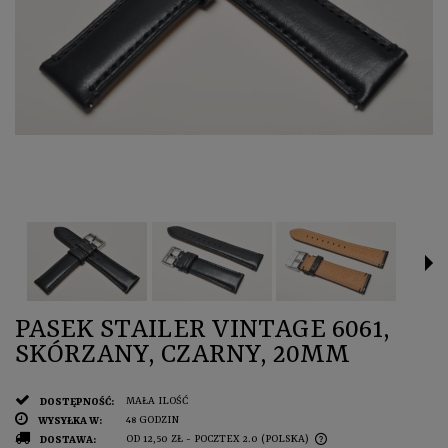
PASEK STAILER VINTAGE 6061,
SKÓRZANY, CZARNY, 20MM
MAŁA ILOŚĆ
DOSTĘPNOŚĆ:
48 GODZIN
WYSYŁKA W:
OD 12,50 ZŁ
- POCZTEX 2.0
(POLSKA)
DOSTAWA: