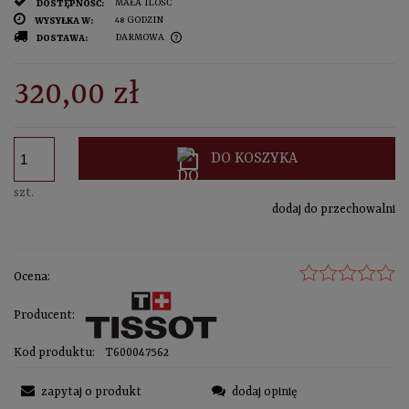
MAŁA ILOŚĆ
DOSTĘPNOŚĆ:
48 GODZIN
WYSYŁKA W:
DARMOWA
DOSTAWA:
sprawdź formy dostawy
CENA NIE ZAWIERA EWENTUALNYCH KOSZTÓW PŁATNOŚCI
320,00 zł
DO KOSZYKA
szt.
dodaj do przechowalni
Ocena:
Producent:
Kod produktu:
T600047562
zapytaj o produkt
dodaj opinię