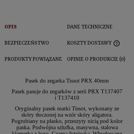
OPIS
DANE TECHNICZNE
BEZPIECZEŃSTWO
KOSZTY DOSTAWY
CENA N
PRODUKTY POWIĄZANE
OPINIE O PRODUKCIE (0)
Pasek do zegarka Tissot PRX 40mm
Pasek pasuje do zegarków z serii PRX T137407
i T137410
Oryginalny pasek marki Tissot, wykonany ze
skóry tłoczonej na wzór skóry aligatora.
Pogrubiany na płasko, przeszyty nicią pod kolor
paska. Podwójna szlufka, masywna, stalowa
klamerka z logo. Czarna futrówka. Wbudowane