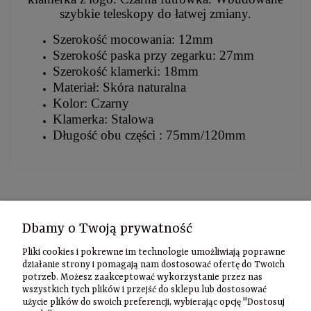
szybkie teleskopy do łatwej zmiany.
Szerokość mocowania: 12mm
Szerokość paska przy zegarku: 27mm
Szerokość klamerki: 18mm
Materiał: Skóra naturalna
Kolor: Czarny
Klamerka: Stalowa
Długość obu części : 75mm/120mm
Kontakt
Dbamy o Twoją prywatność
Informacje
Pliki cookies i pokrewne im technologie umożliwiają poprawne
Szybki
działanie strony i pomagają nam dostosować ofertę do Twoich
potrzeb. Możesz zaakceptować wykorzystanie przez nas
kontakt
wszystkich tych plików i przejść do sklepu lub dostosować
użycie plików do swoich preferencji, wybierając opcję "Dostosuj
Zamówienia