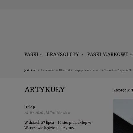
PASKI
BRANSOLETY
PASKI MARKOWE
Jesteś w:
»
Akcesoria
»
Klamerki i zapięcia markowe
»
Tissot
»
Zapięcie T
ARTYKUŁY
Zapięcie 
Urlop
24-07-2026 , M.Dutkiewicz
W dniach 27 lipca - 10 sierpnia sklep w
Warszawie będzie nieczynny.