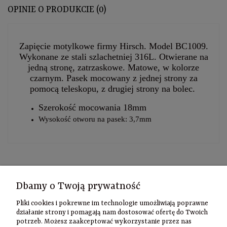
OPINIE O PRODUKCIE (0)
Zapięcie motylkowe firmy Hirsch. Model BC1009.
Wykonane ze stali szlachetniej 316L. Otwierane na
jedną stronę, zatrzaskowe. Matowe, w kolorze
czarnym.
Pasek mocowany z jednej strony za
pomocą teleskopu, z drugiej strony na bolec.
Szerokość mocowania 18mm
Wysokość otworu na pasek: 3,7mm
Kontakt
Dbamy o Twoją prywatność
Informacje
Pliki cookies i pokrewne im technologie umożliwiają poprawne
Szybki
działanie strony i pomagają nam dostosować ofertę do Twoich
potrzeb. Możesz zaakceptować wykorzystanie przez nas
kontakt