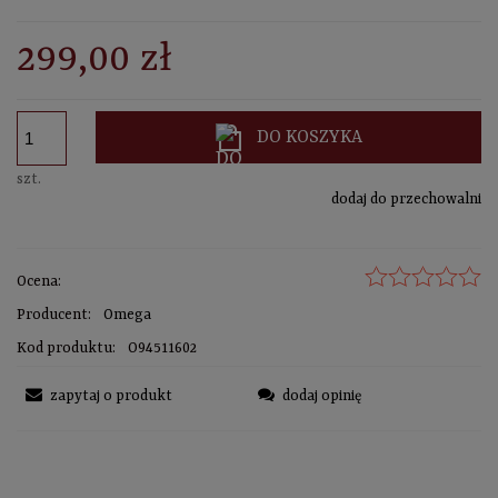
sprawdź formy dostawy
CENA NIE ZAWIERA EWENTUALNYCH KOSZTÓW PŁATNOŚCI
299,00 zł
DO KOSZYKA
szt.
dodaj do przechowalni
Ocena:
Producent:
Omega
Kod produktu:
O94511602
zapytaj o produkt
dodaj opinię