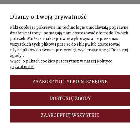
Kontakt
Dbamy o Twoją prywatność
Informacje
Pliki cookies i pokrewne im technologie umożliwiają poprawne
Szybki
działanie strony i pomagają nam dostosować ofertę do Twoich
potrzeb. Możesz zaakceptować wykorzystanie przez nas
kontakt
wszystkich tych plików i przejść do sklepu lub dostosować
użycie plików do swoich preferencji, wybierając opcję "Dostosuj
Zamówienia
zgody".
(22) 635-98-95
Więcej o plikach cookies przeczytasz w naszej Polityce
sklep@czasownia
prywatności.
Adres
stacjonarny
ZAAKCEPTUJ TYLKO NIEZBĘDNE
Czasownia.pl
al. Jana Pawła
DOSTOSUJ ZGODY
II 46/48A
00-148
Warszawa
ZAAKCEPTUJ WSZYSTKIE
POKAŻ PEŁNĄ WERSJĘ STRONY