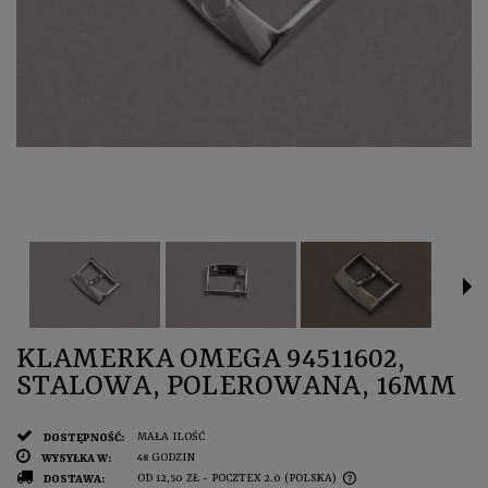
KLAMERKA OMEGA 94511602,
STALOWA, POLEROWANA, 16MM
MAŁA ILOŚĆ
DOSTĘPNOŚĆ:
48 GODZIN
WYSYŁKA W:
OD 12,50 ZŁ
- POCZTEX 2.0
(POLSKA)
DOSTAWA: