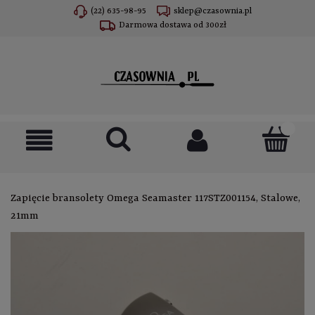
(22) 635-98-95
sklep@czasownia.pl
Darmowa dostawa od 300zł
Zapięcie bransolety Omega Seamaster 117STZ001154, Stalowe,
21mm