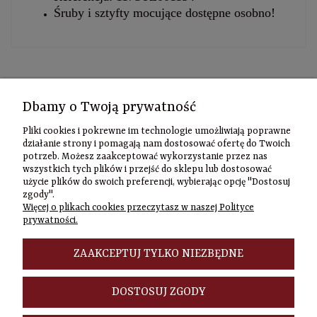
Śruby i sztyfty mocujące dostępne osobno!
Kontakt
Dbamy o Twoją prywatność
Informacje
Pliki cookies i pokrewne im technologie umożliwiają poprawne
Szybki
działanie strony i pomagają nam dostosować ofertę do Twoich
potrzeb. Możesz zaakceptować wykorzystanie przez nas
kontakt
wszystkich tych plików i przejść do sklepu lub dostosować
użycie plików do swoich preferencji, wybierając opcję "Dostosuj
Zamówienia
zgody".
(22) 635-98-95
Więcej o plikach cookies przeczytasz w naszej Polityce
sklep@czasownia
prywatności.
Adres
stacjonarny
ZAAKCEPTUJ TYLKO NIEZBĘDNE
Czasownia.pl
al. Jana Pawła
DOSTOSUJ ZGODY
II 46/48A
00-148